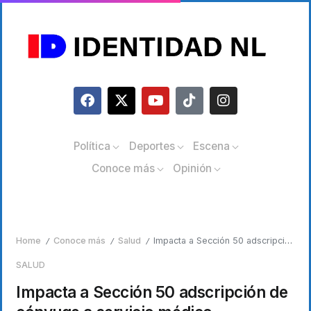
Política
Deportes
Escena
Conoce más
Opinión
Home
Conoce más
Salud
Impacta a Sección 50 adscripción de cónyuge a servicio médico
/
/
/
SALUD
Impacta a Sección 50 adscripción de