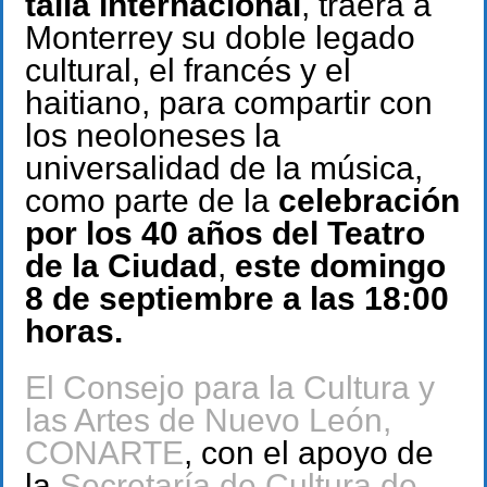
talla internacional
, traerá a
Monterrey su doble legado
cultural, el francés y el
haitiano, para compartir con
los neoloneses la
universalidad de la música,
como parte de la
celebración
por los 40 años del Teatro
de la Ciudad
,
este domingo
8 de septiembre a las 18:00
horas.
El Consejo para la Cultura y
las Artes de Nuevo León,
CONARTE
, con el apoyo de
la
Secretaría de Cultura de