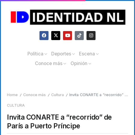
Política
Deportes
Escena
Conoce más
Opinión
Home
Conoce más
Cultura
Invita CONARTE a “recorrido” de París a Puerto Príncipe
/
/
/
CULTURA
Invita CONARTE a “recorrido” de
París a Puerto Príncipe