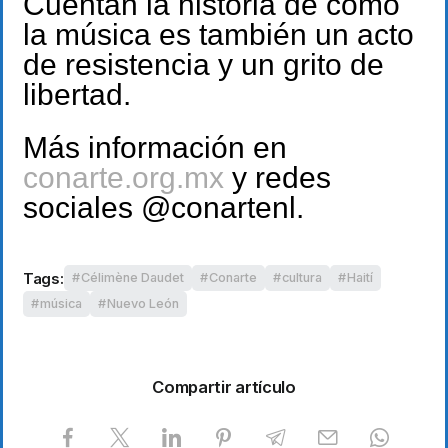
Cuentan la historia de cómo
la música es también un acto
de resistencia y un grito de
libertad.
Más información en
conarte.org.mx
y redes
sociales @conartenl.
Tags:
Célimène Daudet
Conarte
cultura
Haití
música
Nuevo León
Compartir artículo