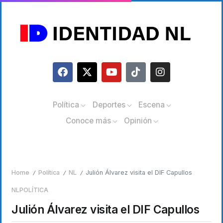
Política
Deportes
Escena
Conoce más
Opinión
Home
Política
NL
Julión Álvarez visita el DIF Capullos
/
/
/
NL
POLÍTICA
Julión Álvarez visita el DIF Capullos