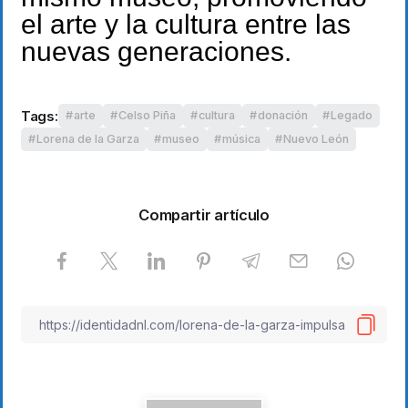
el arte y la cultura entre las
nuevas generaciones.
Tags:
arte
Celso Piña
cultura
donación
Legado
Lorena de la Garza
museo
música
Nuevo León
Compartir artículo