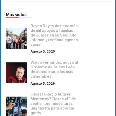
Más vistos
Reyna Reyes destaca más
de mil apoyos a familias
de Juárez en su Segundo
Informe y reafirma agenda
social
Agosto 5, 2026
Waldo Fernández acusa al
Gobierno de Nuevo León
de abandonar a los más
vulnerables
Agosto 5, 2026
¿Usas la Regio Ruta en
Monterrey? Desde el 1 de
septiembre necesitarás
una tarjeta para abordar
gratis