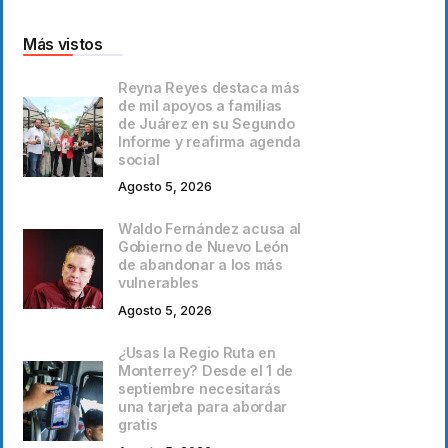
Más vistos
Reyna Reyes destaca más
de mil apoyos a familias
de Juárez en su Segundo
Informe y reafirma agenda
social
Agosto 5, 2026
Waldo Fernández acusa al
Gobierno de Nuevo León
de abandonar a los más
vulnerables
Agosto 5, 2026
¿Usas la Regio Ruta en
Monterrey? Desde el 1 de
septiembre necesitarás
una tarjeta para abordar
gratis