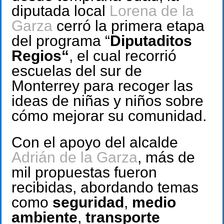
diputada local
Lorena de la
Garza
cerró la primera etapa
del programa “
Diputaditos
Regios“
, el cual recorrió
escuelas del sur de
Monterrey para recoger las
ideas de niñas y niños sobre
cómo mejorar su comunidad.
Con el apoyo del alcalde
Adrián de la Garza
, más de
mil propuestas fueron
recibidas, abordando temas
como
seguridad
,
medio
ambiente
,
transporte