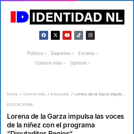
Política
Deportes
Escena
Conoce más
Opinión
Home
Conoce más
Educación
Lorena de la Garza impulsa las voces de la niñez con el programa “Diputaditos Regios“
/
/
/
EDUCACIÓN
NL
Lorena de la Garza impulsa las voces
de la niñez con el programa
“Diputaditos Regios“