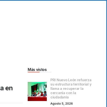
Más vistos
PRI Nuevo León refuerza
su estructura territorial y
ta en
llama a recuperar la
cercanía con la
ciudadanía
Agosto 5, 2026