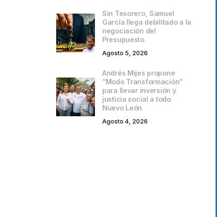
Sin Tesorero, Samuel
García llega debilitado a la
negociación del
Presupuesto
Agosto 5, 2026
Andrés Mijes propone
“Modo Transformación”
para llevar inversión y
justicia social a todo
Nuevo León
Agosto 4, 2026