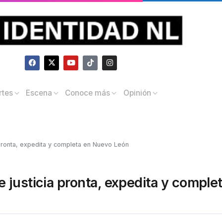
rtes
Escena
Conoce más
Opinión
pronta, expedita y completa en Nuevo León
justicia pronta, expedita y comple