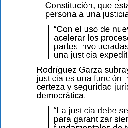
Constitución, que est
persona a una justici
“Con el uso de nu
acelerar los proceso
partes involucradas
una justicia expedi
Rodríguez Garza subray
justicia es una función
certeza y seguridad jur
democrática.
“La justicia debe s
para garantizar si
fundamentales de t