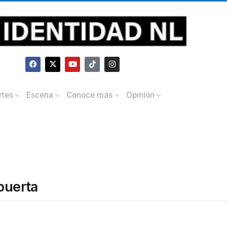
rtes
Escena
Conoce más
Opinión
puerta