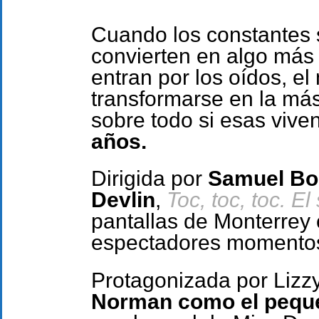
Cuando los constantes 
convierten en algo más
entran por los oídos, e
transformarse en la más
sobre todo si esas vive
años.
Dirigida por
Samuel Bod
Devlin
,
Toc, toc, toc. E
pantallas de Monterrey c
espectadores momentos 
Protagonizada por Lizz
Norman como el pequ