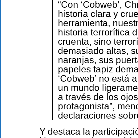
“Con ‘Cobweb’, Chr
historia clara y cr
herramienta, nuest
historia terrorífica
cruenta, sino terro
demasiado altas, 
naranjas, sus puer
papeles tapiz dema
‘Cobweb’ no está an
un mundo ligeramen
a través de los ojos
protagonista”, menc
declaraciones sobre
Y destaca la participaci