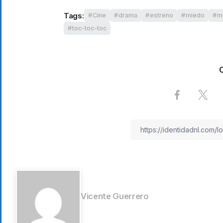
Tags:
Cine
drama
estreno
miedo
m
toc-toc-toc
Vicente Guerrero