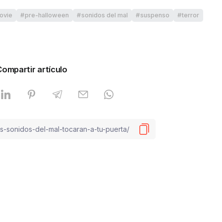
ovie
pre-halloween
sonidos del mal
suspenso
terror
Compartir artículo