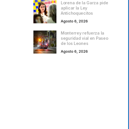
Lorena de la Garza pide
aplicar la Ley
Antichoquecitos
Agosto 6, 2026
Monterrey refuerza la
seguridad vial en Paseo
de los Leones
Agosto 6, 2026