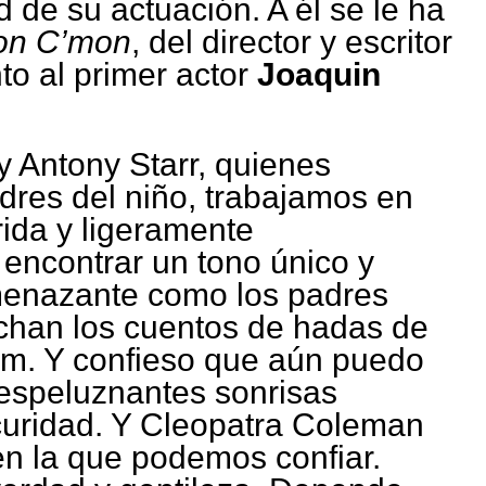
 de su actuación. A él se le ha
on C’mon
, del director y escritor
to al primer actor
Joaquin
y Antony Starr, quienes
adres del niño, trabajamos en
rida y ligeramente
encontrar un tono único y
menazante como los padres
chan los cuentos de hadas de
m. Y confieso que aún puedo
espeluznantes sonrisas
scuridad. Y Cleopatra Coleman
 en la que podemos confiar.