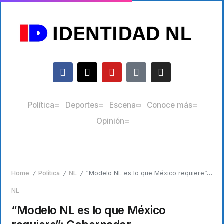
Política
Deportes
Escena
Conoce más
Opinión
Home
Política
NL
“Modelo NL es lo que México requiere”: Gobernador
/
/
/
NL
“Modelo NL es lo que México