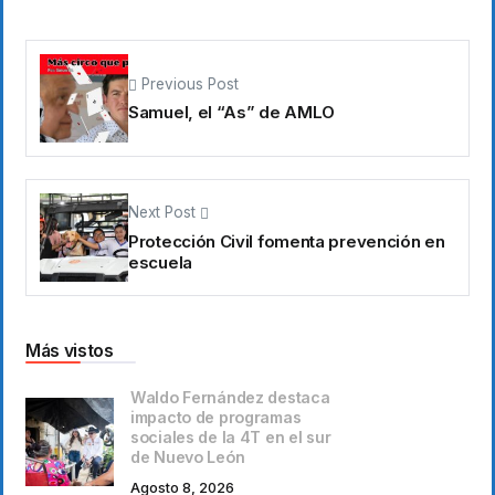
Previous Post
Samuel, el “As” de AMLO
Next Post
Protección Civil fomenta prevención en
escuela
Más vistos
Waldo Fernández destaca
impacto de programas
sociales de la 4T en el sur
de Nuevo León
Agosto 8, 2026