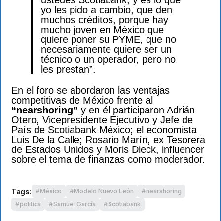
ustedes Scotiabank, y es lo que
yo les pido a cambio, que den
muchos créditos, porque hay
mucho joven en México que
quiere poner su PYME, que no
necesariamente quiere ser un
técnico o un operador, pero no
les prestan”.
En el foro se abordaron las ventajas
competitivas de México frente al
“nearshoring”
y en él participaron Adrián
Otero, Vicepresidente Ejecutivo y Jefe de
País de Scotiabank México; el economista
Luis De la Calle; Rosario Marín, ex Tesorera
de Estados Unidos y Moris Dieck, influencer
sobre el tema de finanzas como moderador.
Tags:
México
Modelo Nuevo León
nearshoring
politica
Samuel García
Scotiabank