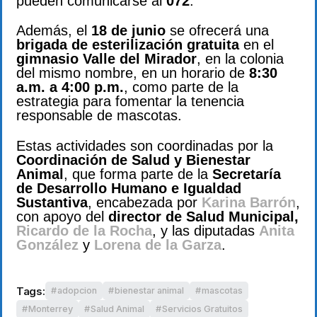
pueden comunicarse al
072
.
Además, el
18 de junio
se ofrecerá una
brigada de esterilización gratuita
en el
gimnasio Valle del Mirador
, en la colonia
del mismo nombre, en un horario de
8:30
a.m. a 4:00 p.m.
, como parte de la
estrategia para fomentar la tenencia
responsable de mascotas.
Estas actividades son coordinadas por la
Coordinación de Salud y Bienestar
Animal
, que forma parte de la
Secretaría
de Desarrollo Humano e Igualdad
Sustantiva
, encabezada por
Karina Barrón
,
con apoyo del
director de Salud Municipal,
Ricardo de la Rocha
, y las diputadas
Anita
González
y
Lorena de la Garza
.
Tags:
adopcion
bienestar animal
mascotas
Monterrey
Salud Animal
Servicios Gratuitos