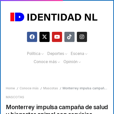
Política
Deportes
Escena
Conoce más
Opinión
Home
Conoce más
Mascotas
Monterrey impulsa campaña de salud y bienestar animal con servicios gratuitos
/
/
/
MASCOTAS
Monterrey impulsa campaña de salud