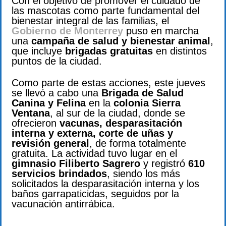
Con el objetivo de promover el cuidado de
las mascotas como parte fundamental del
bienestar integral de las familias, el
Gobierno de Monterrey
puso en marcha
una
campaña de salud y bienestar animal
,
que incluye
brigadas gratuitas
en distintos
puntos de la ciudad.
Como parte de estas acciones, este jueves
se llevó a cabo una
Brigada de Salud
Canina y Felina
en la
colonia Sierra
Ventana
, al sur de la ciudad, donde se
ofrecieron
vacunas, desparasitación
interna y externa, corte de uñas y
revisión general
, de forma totalmente
gratuita. La actividad tuvo lugar en el
gimnasio Filiberto Sagrero
y registró
610
servicios brindados
, siendo los más
solicitados la desparasitación interna y los
baños garrapaticidas, seguidos por la
vacunación antirrábica.