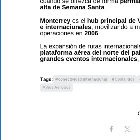
cuando se ofrezca de forma
perma
alta de Semana Santa
.
Monterrey
es el
hub principal de 
e internacionales
, movilizando a 
operaciones en
2006
.
La expansión de rutas internaciona
plataforma aérea del norte del pa
grandes eventos internacionales
Tags:
conectividad internacional
Costa Rica
Viva Aerobus