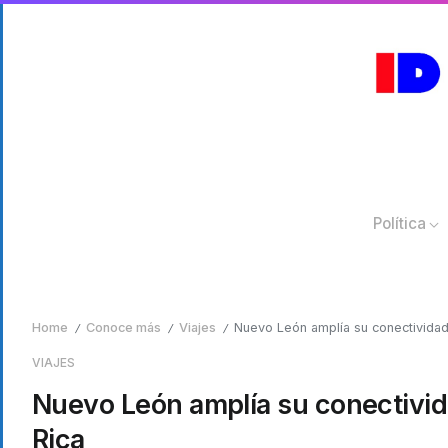
Política
Home
Conoce más
Viajes
Nuevo León amplía su conectividad 
/
/
/
VIAJES
Nuevo León amplía su conectivid
Rica