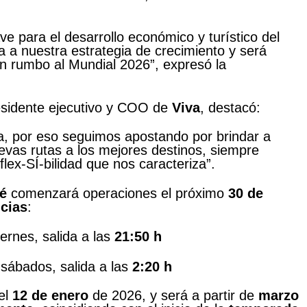
ve para el desarrollo económico y turístico del
 a nuestra estrategia de crecimiento y será
n rumbo al Mundial 2026”, expresó la
esidente ejecutivo y COO de
Viva
, destacó:
a, por eso seguimos apostando por brindar a
evas rutas a los mejores destinos, siempre
 flex-SÍ-bilidad que nos caracteriza”.
é
comenzará operaciones el próximo
30 de
cias
:
iernes, salida a las
21:50 h
 sábados, salida a las
2:20 h
el
12 de enero
de 2026, y será a partir de
marzo