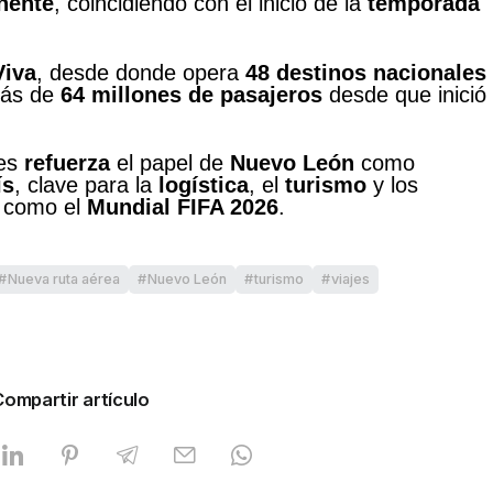
nente
, coincidiendo con el inicio de la
temporada
Viva
, desde donde opera
48 destinos nacionales
más de
64 millones de pasajeros
desde que inició
les
refuerza
el papel de
Nuevo León
como
ís
, clave para la
logística
, el
turismo
y los
, como el
Mundial FIFA 2026
.
Nueva ruta aérea
Nuevo León
turismo
viajes
Compartir artículo