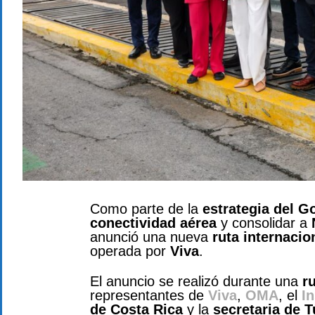
Como parte de la
estrategia del G
conectividad aérea
y consolidar a
anunció una nueva
ruta internacio
operada por
Viva
.
El anuncio se realizó durante una
r
representantes de
Viva
,
OMA
, el
I
de Costa Rica
y la
secretaria de 