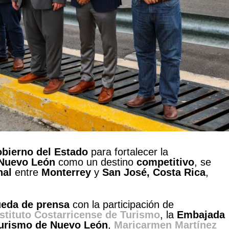
obierno del Estado
para fortalecer la
Nuevo León
como un destino
competitivo
, se
nal
entre
Monterrey
y
San José, Costa Rica
,
ueda de prensa
con la participación de
nstituto Costarricense de Turismo
, la
Embajada
Turismo de Nuevo León
,
Maricarmen Martínez