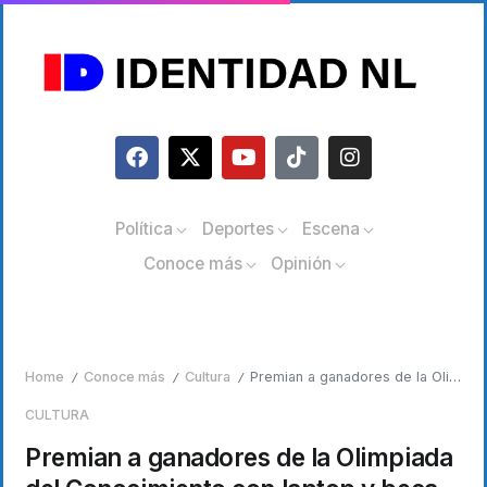
Política
Deportes
Escena
Conoce más
Opinión
Home
Conoce más
Cultura
Premian a ganadores de la Olimpiada del Conocimiento con laptop y beca
/
/
/
CULTURA
Premian a ganadores de la Olimpiada