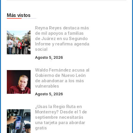
Más vistos
Reyna Reyes destaca más
de mil apoyos a familias
de Juárez en su Segundo
Informe y reafirma agenda
social
Agosto 5, 2026
Waldo Fernández acusa al
Gobierno de Nuevo León
de abandonar a los más
vulnerables
Agosto 5, 2026
¿Usas la Regio Ruta en
Monterrey? Desde el 1 de
septiembre necesitarás
una tarjeta para abordar
gratis