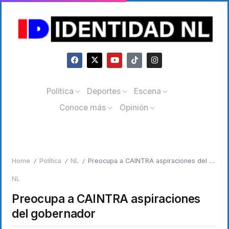
Política
Deportes
Escena
Conoce más
Opinión
Home
Política
NL
Preocupa a CAINTRA aspiraciones del gobernador
/
/
/
NL
Preocupa a CAINTRA aspiraciones
del gobernador