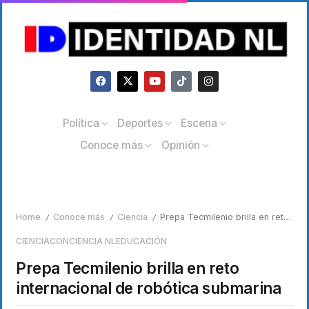
Política
Deportes
Escena
Conoce más
Opinión
Home
Conoce más
Ciencia
Prepa Tecmilenio brilla en reto internacional de robótica submarina
/
/
/
CIENCIA
CONCIENCIA NL
EDUCACIÓN
Prepa Tecmilenio brilla en reto
internacional de robótica submarina