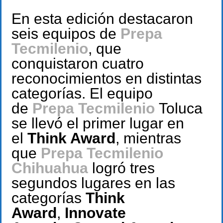
En esta edición destacaron
seis equipos de
Prepa
Tecmilenio
, que
conquistaron cuatro
reconocimientos en distintas
categorías. El equipo
de
Prepa Tecmilenio
Toluca
se llevó el primer lugar en
el
Think Award
, mientras
que
Prepa Tecmilenio
Chihuahua
logró tres
segundos lugares en las
categorías
Think
Award
,
Innovate