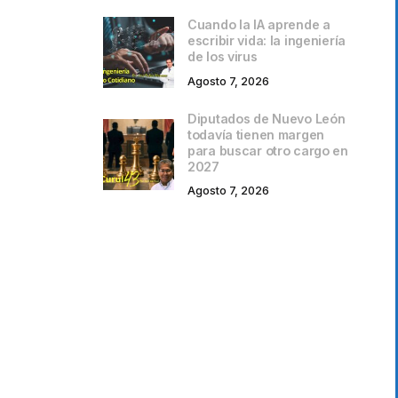
Cuando la IA aprende a
escribir vida: la ingeniería
de los virus
Agosto 7, 2026
Diputados de Nuevo León
todavía tienen margen
para buscar otro cargo en
2027
Agosto 7, 2026