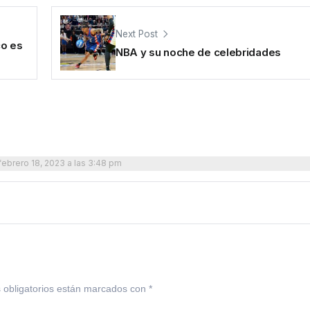
Next Post
co es
NBA y su noche de celebridades
febrero 18, 2023 a las 3:48 pm
 obligatorios están marcados con
*