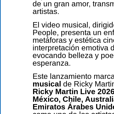
de un gran amor, trans
artistas.
El video musical, dirigi
People, presenta un en
metáforas y estética ci
interpretación emotiva 
evocando belleza y poes
esperanza.
Este lanzamiento marca 
musical
de Ricky Marti
Ricky Martin Live 202
México, Chile, Australi
Emiratos Árabes Unid