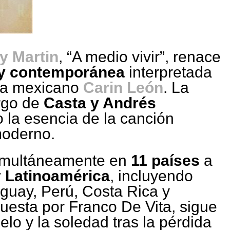
y Martin
, “A medio vivir”, renace
 y contemporánea
interpretada
sta mexicano
Carin León
. La
rgo de
Casta y Andrés
 la esencia de la canción
moderno.
 simultáneamente en
11 países
a
 Latinoamérica
, incluyendo
guay, Perú, Costa Rica y
uesta por Franco De Vita, sigue
lo y la soledad tras la pérdida