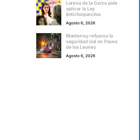
Lorena de la Garza pide
aplicar la Ley
Antichoquecitos
Agosto 6, 2026
Monterrey refuerza la
seguridad vial en Paseo
de los Leones
Agosto 6, 2026