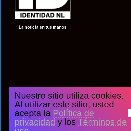
La noticia en tus manos
Nuestro sitio utiliza cookies.
Al utilizar este sitio, usted
acepta la
Política de
privacidad
y los
Términos de
uso
.