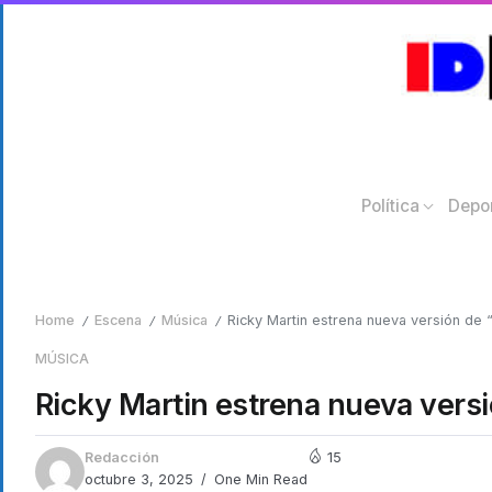
Política
Depo
Home
Escena
Música
Ricky Martin estrena nueva versión de “
/
/
/
MÚSICA
Ricky Martin estrena nueva versi
Redacción
15
octubre 3, 2025
One Min Read