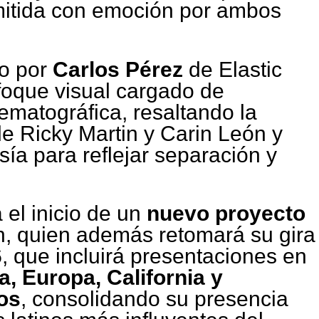
mitida con emoción por ambos
do por
Carlos Pérez
de Elastic
foque visual cargado de
nematográfica, resaltando la
de Ricky Martin y Carin León y
ía para reflejar separación y
el inicio de un
nuevo proyecto
n, quien además retomará su gira
6
, que incluirá presentaciones en
a, Europa, California y
os
, consolidando su presencia