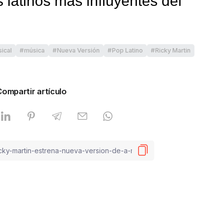
 latinos más influyentes del
ical
música
Nueva Versión
Pop Latino
Ricky Martin
Compartir artículo