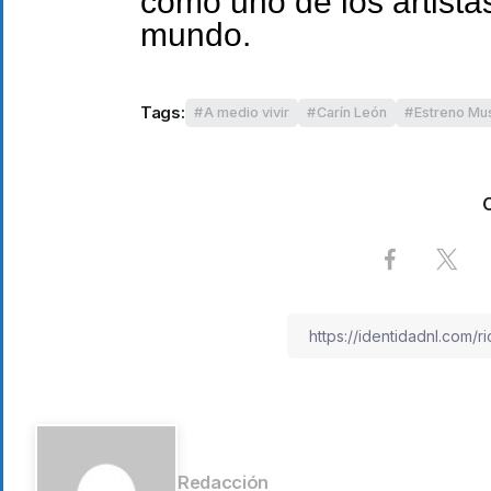
como uno de los artistas
mundo.
Tags:
A medio vivir
Carín León
Estreno Mus
Redacción