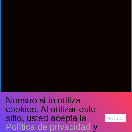
Nuestro sitio utiliza
Síguenos
cookies. Al utilizar este
Facebook
Twitter
Youtube
sitio, usted acepta la
Accept
Política de privacidad
y
Tiktok
Instagram