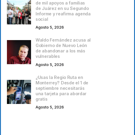
de mil apoyos a familias
de Juárez en su Segundo
Informe y reafirma agenda
social
Agosto 5, 2026
Waldo Fernández acusa al
Gobierno de Nuevo León
de abandonar a los más
vulnerables
Agosto 5, 2026
¿Usas la Regio Ruta en
Monterrey? Desde el 1 de
septiembre necesitarás
una tarjeta para abordar
gratis
Agosto 5, 2026