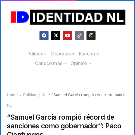
Política
Deportes
Escena
Conoce más
Opinión
Home
Política
NL
“Samuel García rompió récord de sanciones como gobernador“: Paco Cienfuegos
/
/
/
NL
“Samuel García rompió récord de
sanciones como gobernador“: Paco
Cienfuegos