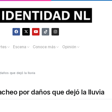
rtes
Escena
Conoce más
Opinión
años que dejó la lluvia
acheo por daños que dejó la lluvia