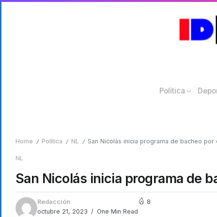
Política
Depo
Home
Política
NL
San Nicolás inicia programa de bacheo por d
/
/
/
NL
San Nicolás inicia programa de b
Redacción
8
octubre 21, 2023
One Min Read