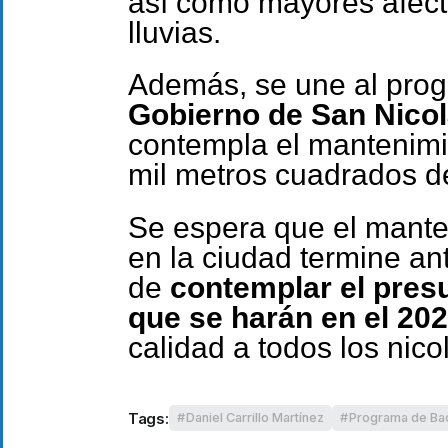
así como mayores afect
lluvias.
Además, se une al prog
Gobierno de San Nico
contempla el mantenimi
mil metros cuadrados de
Se espera que el mante
en la ciudad termine ant
de
contemplar el pres
que se harán en el 20
calidad a todos los nicol
Tags:
Daniel Carrillo Martínez
Programa de Ba