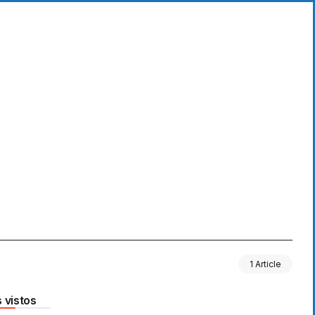
1 Article
 vistos