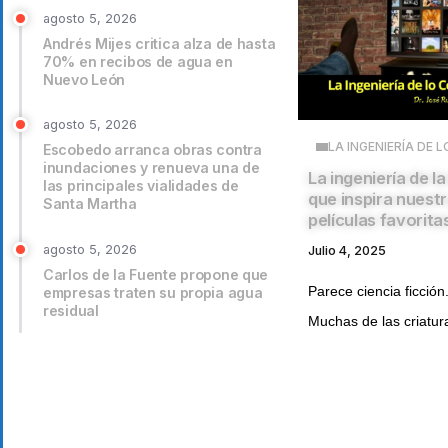
agosto 5, 2026
Andrés Mijes critica alza de hasta
70% en recibos de agua en
Nuevo León
agosto 5, 2026
LA INGENIERÍA DE 
Escobedo arranca obras contra
inundaciones y renueva una de
La ingeniería de l
las principales vialidades de
que inspira nuestr
Santa Martha
películas favorita
agosto 5, 2026
Julio 4, 2025
Carlos de la Fuente propone que
Parece ciencia ficción
empresas traten su propia agua
residual
Muchas de las criatura