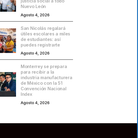
justicia social a todo
Nuevo León
Agosto 4, 2026
San Nicolás regalará
útiles escolares a miles
de estudiantes: así
puedes registrarte
Agosto 4, 2026
Monterrey se prepara
para recibir a la
industria manufacturera
de México con la 51
Convención Nacional
Index
Agosto 4, 2026