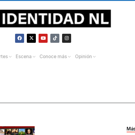
rtes
Escena
Conoce más
Opinión
Más