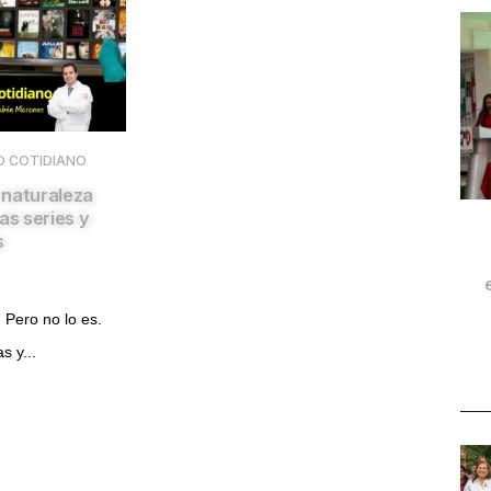
LO COTIDIANO
a naturaleza
as series y
s
. Pero no lo es.
s y...