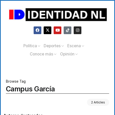
Política
Deportes
Escena
Conoce más
Opinión
Browse Tag
Campus García
2 Articles