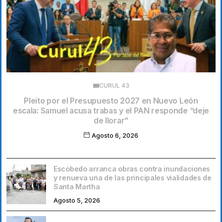
CURUL 43
Pleito por el Presupuesto 2027 en Nuevo León
escala: Samuel acusa trabas y el PAN responde “deje
de llorar”
Agosto 6, 2026
Escobedo arranca obras contra inundaciones
y renueva una de las principales vialidades de
Santa Martha
Agosto 5, 2026