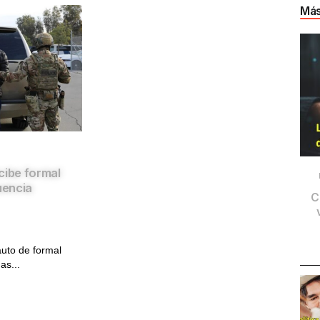
Más
cibe formal
uencia
C
auto de formal
as...