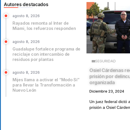
Autores destacados
agosto 8, 2026
Rayados remonta al Inter de
Miami, los refuerzos responden
agosto 8, 2026
Guadalupe fortalece programa de
reciclaje con intercambio de
residuos por plantas
SEGURIDAD
Osiel Cárdenas re
agosto 8, 2026
prisión por delinc
Mijes llama a activar el “Modo Sí”
organizada
para llevar la Transformación a
Nuevo León
Diciembre 23, 2024
Un juez federal dictó 
prisión a Osiel Cárden