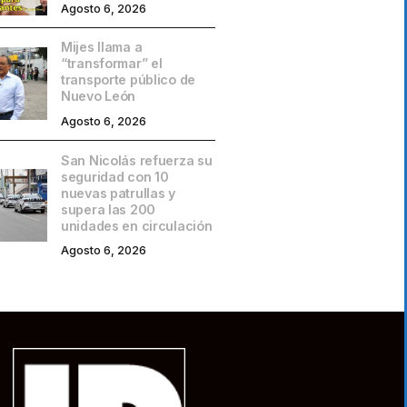
Agosto 6, 2026
Mijes llama a
“transformar” el
transporte público de
Nuevo León
Agosto 6, 2026
San Nicolás refuerza su
seguridad con 10
nuevas patrullas y
supera las 200
unidades en circulación
Agosto 6, 2026