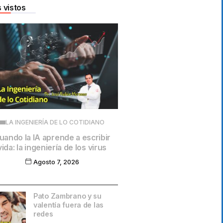
 vistos
LA INGENIERÍA DE LO COTIDIANO
uando la IA aprende a escribir
vida: la ingeniería de los virus
Agosto 7, 2026
Pato Zambrano y su
valentía fuera de las
redes