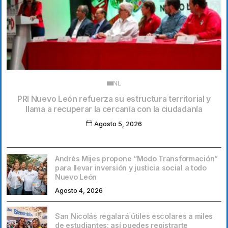
NL
PRI Nuevo León refuerza su estructura territorial y
llama a recuperar la cercanía con la ciudadanía
Agosto 5, 2026
Andrés Mijes propone “Modo Transformación”
para llevar inversión y justicia social a todo
Nuevo León
Agosto 4, 2026
San Nicolás regalará útiles escolares a miles
de estudiantes: así puedes registrarte