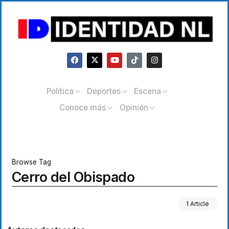
Política
Deportes
Escena
Conoce más
Opinión
Browse Tag
Cerro del Obispado
1 Article