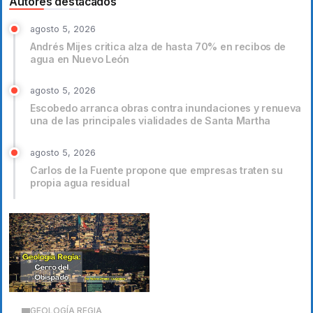
Autores destacados
agosto 5, 2026
Andrés Mijes critica alza de hasta 70% en recibos de
agua en Nuevo León
agosto 5, 2026
Escobedo arranca obras contra inundaciones y renueva
una de las principales vialidades de Santa Martha
agosto 5, 2026
Carlos de la Fuente propone que empresas traten su
propia agua residual
GEOLOGÍA REGIA