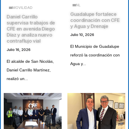
NL
MOVILIDAD
Guadalupe fortalece
Daniel Carrillo
coordinación con CFE
supervisa trabajos de
y Agua y Drenaje
CFE en avenida Diego
Díaz y analiza nuevo
Julio 10, 2026
contraflujo vial
El Municipio de Guadalupe
Julio 16, 2026
reforzó la coordinación con
El alcalde de San Nicolás,
Agua y...
Daniel Carrillo Martínez,
realizó un...