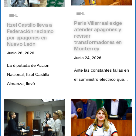
NL
NL
Perla Villarreal exige
Itzel Castillo lleva a
atender apagones y
Federación reclamo
revisar
por apagones en
transformadores en
Nuevo León
Monterrey
Junio 26, 2026
Junio 24, 2026
La diputada de Acción
Ante las constantes fallas en
Nacional, Itzel Castillo
el suministro eléctrico que...
Almanza, llevó...