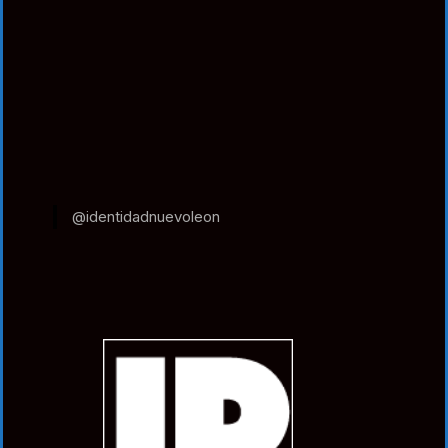
@identidadnuevoleon