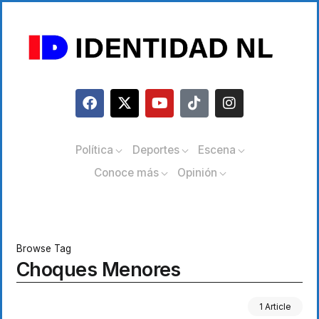
Política
Deportes
Escena
Conoce más
Opinión
Browse Tag
Choques Menores
1 Article