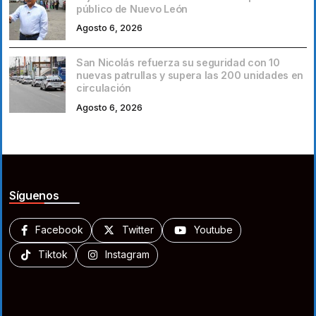
público de Nuevo León
Agosto 6, 2026
San Nicolás refuerza su seguridad con 10
nuevas patrullas y supera las 200 unidades en
circulación
Agosto 6, 2026
Síguenos
Facebook
Twitter
Youtube
Tiktok
Instagram