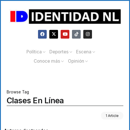
Política
Deportes
Escena
Conoce más
Opinión
Browse Tag
Clases En Línea
1 Article