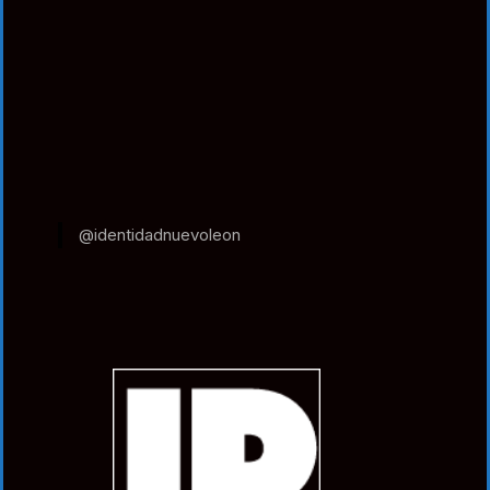
@identidadnuevoleon