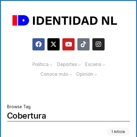
Política
Deportes
Escena
Conoce más
Opinión
Browse Tag
Cobertura
1 Article