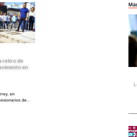
Más
 retiro de
pavimento en
L
rrey, en
esionarios de...