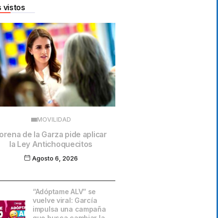
 vistos
MOVILIDAD
orena de la Garza pide aplicar
la Ley Antichoquecitos
Agosto 6, 2026
“Adóptame ALV” se
vuelve viral: García
impulsa una campaña
que busca cambiar la