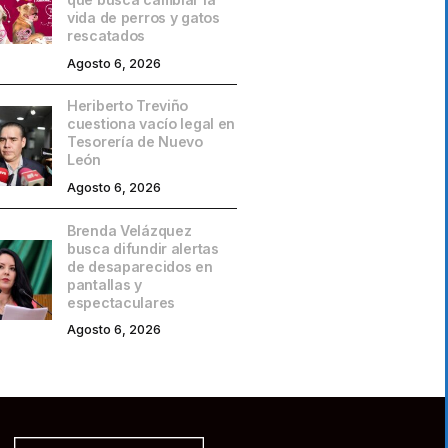
vida de perros y gatos
rescatados
Agosto 6, 2026
Heriberto Treviño
cuestiona vacío legal en
Tesorería de Nuevo
León
Agosto 6, 2026
Brenda Velázquez
busca difundir alertas
de desaparecidos en
pantallas y
espectaculares
Agosto 6, 2026