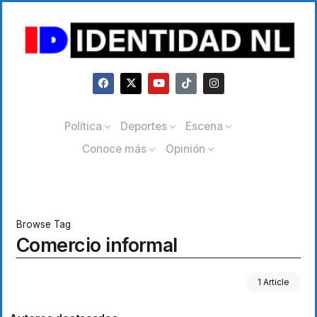
Política
Deportes
Escena
Conoce más
Opinión
Browse Tag
Comercio informal
1 Article