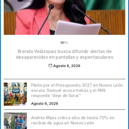
NL
Brenda Velázquez busca difundir alertas de
desaparecidos en pantallas y espectaculares
Agosto 6, 2026
Pleito por el Presupuesto 2027 en Nuevo León
escala: Samuel acusa trabas y el PAN
responde “deje de llorar”
Agosto 6, 2026
Andrés Mijes critica alza de hasta 70% en
recibos de agua en Nuevo León