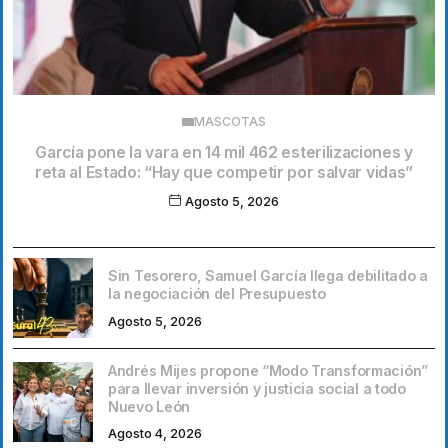
MASCOTAS
García pone la vara en 14 mil 462 esterilizaciones y
reta al Estado: “Hay que competir por salvar vidas”
Agosto 5, 2026
Sin Tesorero, Samuel García llega debilitado a
la negociación del Presupuesto
Agosto 5, 2026
Andrés Mijes propone “Modo Transformación”
para llevar inversión y justicia social a todo
Nuevo León
Agosto 4, 2026