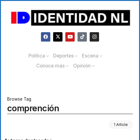
Política
Deportes
Escena
Conoce más
Opinión
Browse Tag
comprención
1 Article