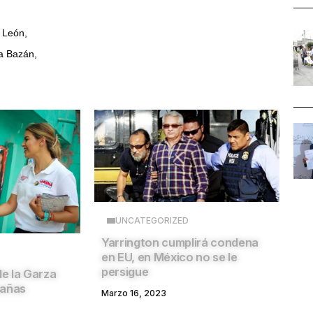
 León,
a Bazán,
UNCATEGORIZED
Yarrington cumplirá condena
en EU, en México no se le
persigue
e la Garza
pañas
Marzo 16, 2023