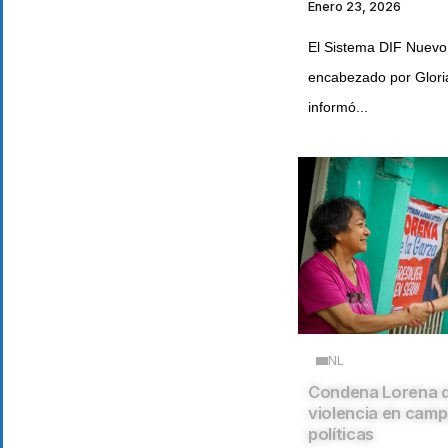
Enero 23, 2026
El Sistema DIF Nuevo
encabezado por Glori
informó...
NL
Condena Lorena d
violencia en cam
políticas