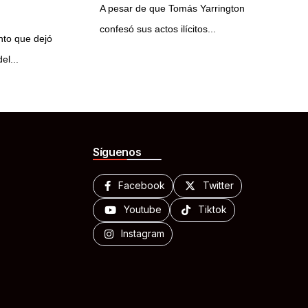
A pesar de que Tomás Yarrington
confesó sus actos ilícitos...
ento que dejó
el...
Síguenos
Facebook
Twitter
Youtube
Tiktok
Instagram