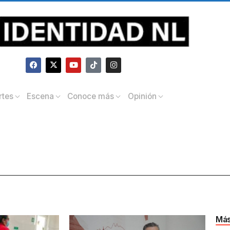
rtes
Escena
Conoce más
Opinión
Más