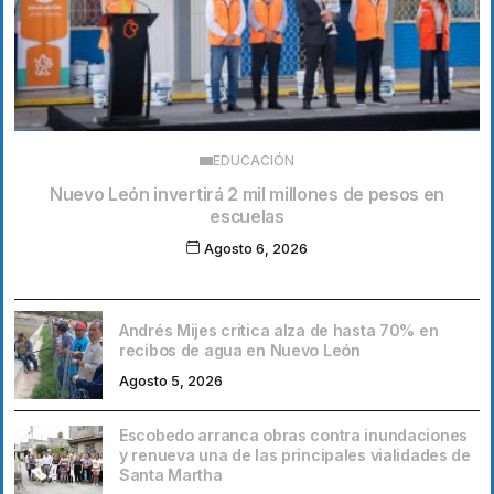
EDUCACIÓN
Nuevo León invertirá 2 mil millones de pesos en
escuelas
Agosto 6, 2026
Andrés Mijes critica alza de hasta 70% en
recibos de agua en Nuevo León
Agosto 5, 2026
Escobedo arranca obras contra inundaciones
y renueva una de las principales vialidades de
Santa Martha