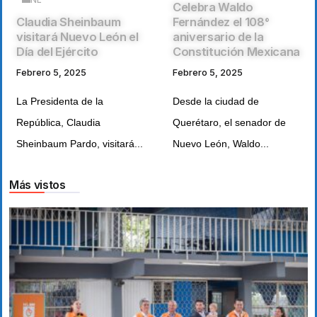
Celebra Waldo
Claudia Sheinbaum
Fernández el 108°
visitará Nuevo León el
aniversario de la
Día del Ejército
Constitución Mexicana
Febrero 5, 2025
Febrero 5, 2025
La Presidenta de la
Desde la ciudad de
República, Claudia
Querétaro, el senador de
Sheinbaum Pardo, visitará...
Nuevo León, Waldo...
Más vistos