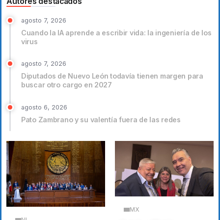
Autores destacados
agosto 7, 2026
Cuando la IA aprende a escribir vida: la ingeniería de los
virus
agosto 7, 2026
Diputados de Nuevo León todavía tienen margen para
buscar otro cargo en 2027
agosto 6, 2026
Pato Zambrano y su valentía fuera de las redes
MX
NL