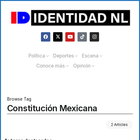
Política
Deportes
Escena
Conoce más
Opinión
Browse Tag
Constitución Mexicana
2 Articles