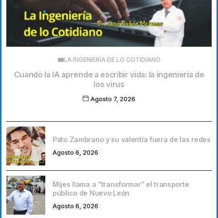
LA INGENIERÍA DE LO COTIDIANO
Cuando la IA aprende a escribir vida: la ingeniería de
los virus
Agosto 7, 2026
Pato Zambrano y su valentía fuera de las redes
Agosto 6, 2026
Mijes llama a “transformar” el transporte
público de Nuevo León
Agosto 6, 2026