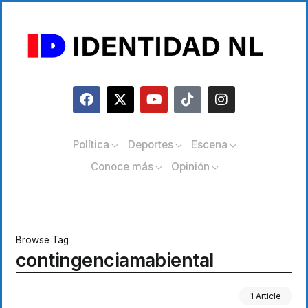
Política
Deportes
Escena
Conoce más
Opinión
Browse Tag
contingenciamabiental
1 Article