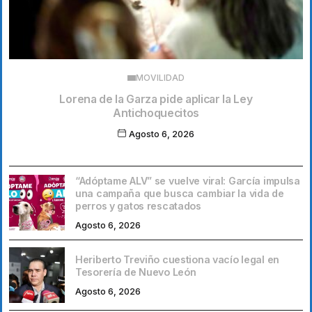
MOVILIDAD
Lorena de la Garza pide aplicar la Ley
Antichoquecitos
Agosto 6, 2026
“Adóptame ALV” se vuelve viral: García impulsa
una campaña que busca cambiar la vida de
perros y gatos rescatados
Agosto 6, 2026
Heriberto Treviño cuestiona vacío legal en
Tesorería de Nuevo León
Agosto 6, 2026