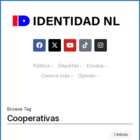
Política
Deportes
Escena
Conoce más
Opinión
Browse Tag
Cooperativas
1 Article