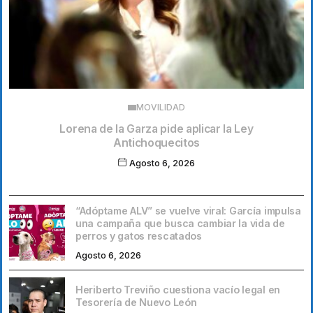
MOVILIDAD
Lorena de la Garza pide aplicar la Ley
Antichoquecitos
Agosto 6, 2026
“Adóptame ALV” se vuelve viral: García impulsa
una campaña que busca cambiar la vida de
perros y gatos rescatados
Agosto 6, 2026
Heriberto Treviño cuestiona vacío legal en
Tesorería de Nuevo León