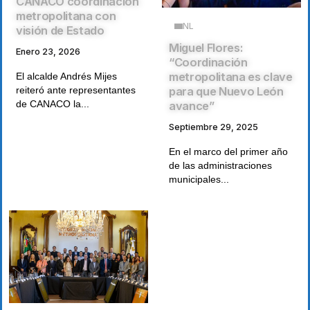
CANACO coordinación
metropolitana con
NL
visión de Estado
Miguel Flores:
Enero 23, 2026
“Coordinación
metropolitana es clave
El alcalde Andrés Mijes
reiteró ante representantes
para que Nuevo León
de CANACO la...
avance”
Septiembre 29, 2025
En el marco del primer año
de las administraciones
municipales...