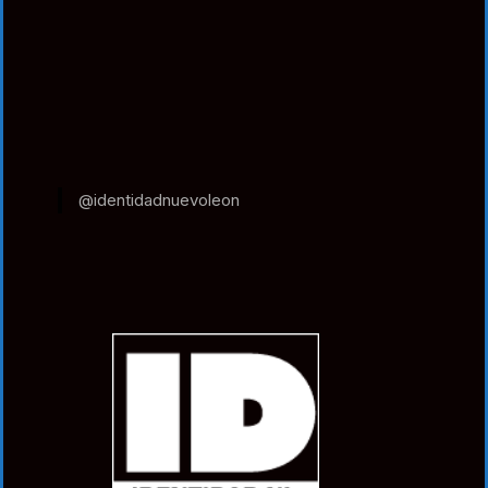
@identidadnuevoleon