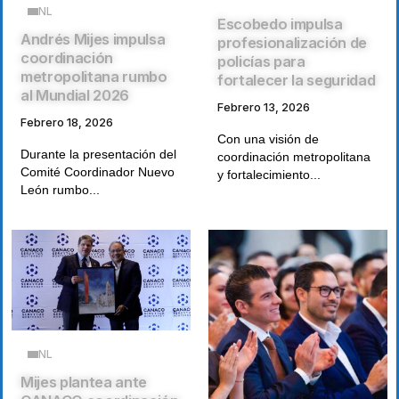
NL
Escobedo impulsa
Andrés Mijes impulsa
profesionalización de
coordinación
policías para
metropolitana rumbo
fortalecer la seguridad
al Mundial 2026
Febrero 13, 2026
Febrero 18, 2026
Con una visión de
Durante la presentación del
coordinación metropolitana
Comité Coordinador Nuevo
y fortalecimiento...
León rumbo...
NL
Mijes plantea ante