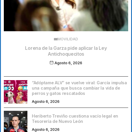
MOVILIDAD
Lorena de la Garza pide aplicar la Ley
Antichoquecitos
Agosto 6, 2026
“Adóptame ALV” se vuelve viral: García impulsa
una campaña que busca cambiar la vida de
perros y gatos rescatados
Agosto 6, 2026
Heriberto Treviño cuestiona vacío legal en
Tesorería de Nuevo León
Agosto 6, 2026