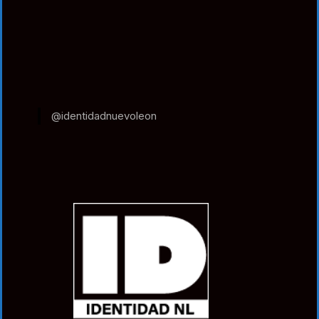
@identidadnuevoleon