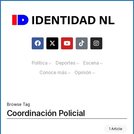
Política
Deportes
Escena
Conoce más
Opinión
Browse Tag
Coordinación Policial
1 Article