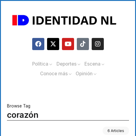
Política
Deportes
Escena
Conoce más
Opinión
Browse Tag
corazón
6 Articles