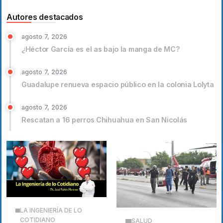
Autores destacados
agosto 7, 2026
¿Héctor García es el as bajo la manga de MC?
agosto 7, 2026
Guadalupe renueva espacio público en la colonia Lolyta
agosto 7, 2026
Rescatan a 16 perros Chihuahua en San Nicolás
LA INGENIERÍA DE LO
COTIDIANO
SALUD