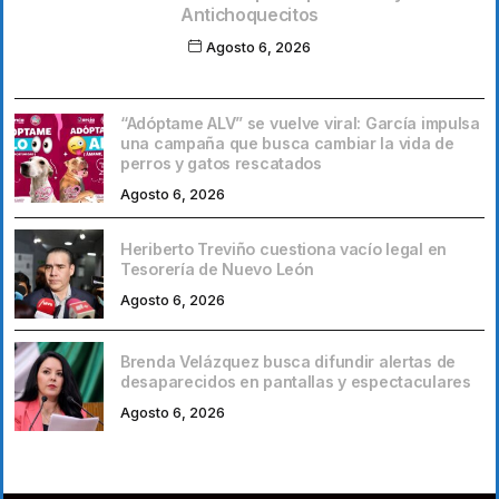
Antichoquecitos
Agosto 6, 2026
“Adóptame ALV” se vuelve viral: García impulsa
una campaña que busca cambiar la vida de
perros y gatos rescatados
Agosto 6, 2026
Heriberto Treviño cuestiona vacío legal en
Tesorería de Nuevo León
Agosto 6, 2026
Brenda Velázquez busca difundir alertas de
desaparecidos en pantallas y espectaculares
Agosto 6, 2026