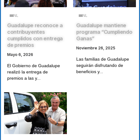
NL
NL
Guadalupe reconoce a
Guadalupe mantiene
contribuyentes
programa “Cumpliendo
cumplidos con entrega
Ganas”
de premios
Noviembre 26, 2025
Mayo 6, 2026
Las familias de Guadalupe
seguirán disfrutando de
El Gobierno de Guadalupe
beneficios y...
realizó la entrega de
premios a las y...