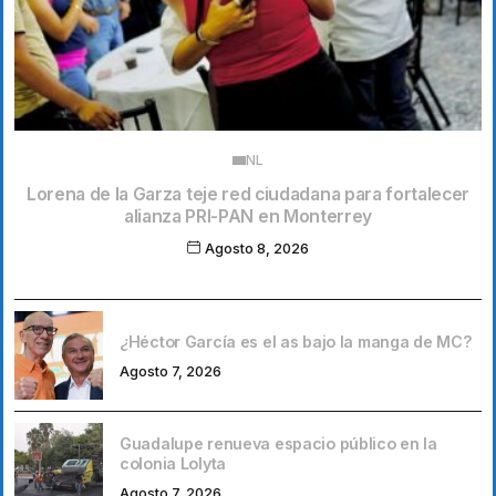
NL
Lorena de la Garza teje red ciudadana para fortalecer
alianza PRI-PAN en Monterrey
Agosto 8, 2026
¿Héctor García es el as bajo la manga de MC?
Agosto 7, 2026
Guadalupe renueva espacio público en la
colonia Lolyta
Agosto 7, 2026