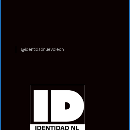
@identidadnuevoleon