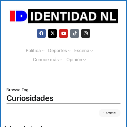
Política
Deportes
Escena
Conoce más
Opinión
Browse Tag
Curiosidades
1 Article