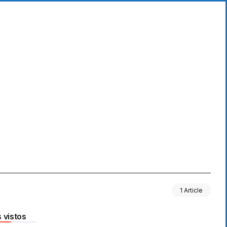
1 Article
 vistos