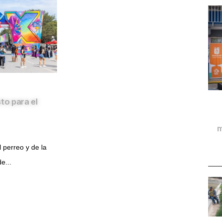
to para el
m
 perreo y de la
e...