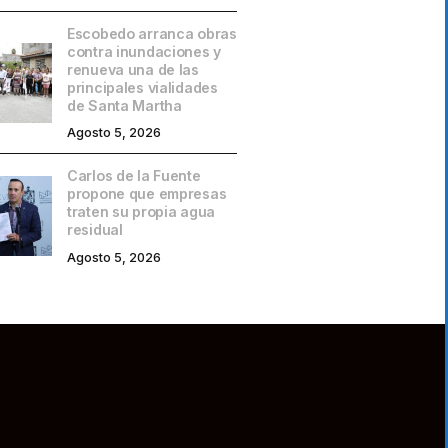
Escobedo arranca obras
contra inundaciones y
renueva una de las
principales vialidades
de Santa Martha
Agosto 5, 2026
Carlos de la Fuente
propone que empresas
traten su propia agua
residual
Agosto 5, 2026