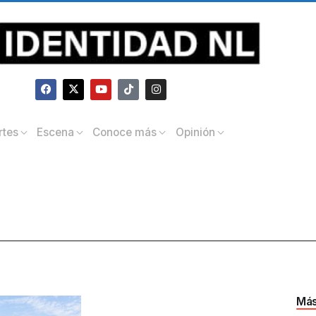
rtes
Escena
Conoce más
Opinión
Más