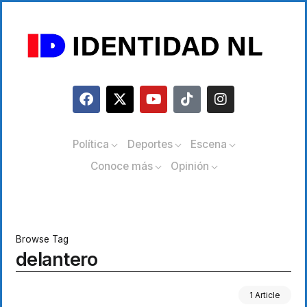
Política
Deportes
Escena
Conoce más
Opinión
Browse Tag
delantero
1 Article