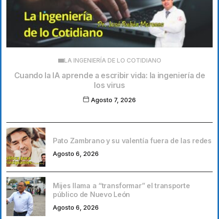
LA INGENIERÍA DE LO COTIDIANO
Cuando la IA aprende a escribir vida: la ingeniería de
los virus
Agosto 7, 2026
Pato Zambrano y su valentía fuera de las redes
Agosto 6, 2026
Mijes llama a “transformar” el transporte
público de Nuevo León
Agosto 6, 2026