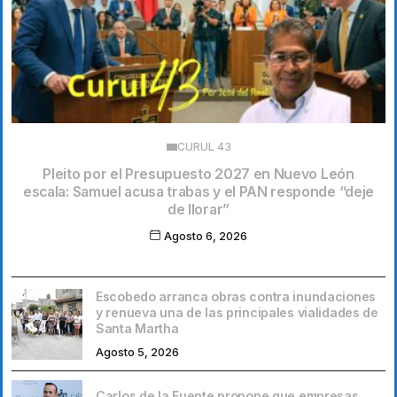
CURUL 43
Pleito por el Presupuesto 2027 en Nuevo León
escala: Samuel acusa trabas y el PAN responde “deje
de llorar”
Agosto 6, 2026
Escobedo arranca obras contra inundaciones
y renueva una de las principales vialidades de
Santa Martha
Agosto 5, 2026
Carlos de la Fuente propone que empresas