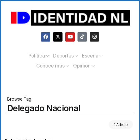
Política
Deportes
Escena
Conoce más
Opinión
Browse Tag
Delegado Nacional
1 Article