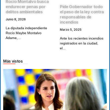
Rocío Montalvo busca
Pide Gobernador todo
endurecer penas por
el peso de la ley contra
delitos ambientales
responsables de
Junio 8, 2026
incendios
La diputada independiente
Marzo 5, 2025
Rocío Maybe Montalvo
Adame,...
Ante los recientes incendios
registrados en la ciudad,
el...
Más vistos