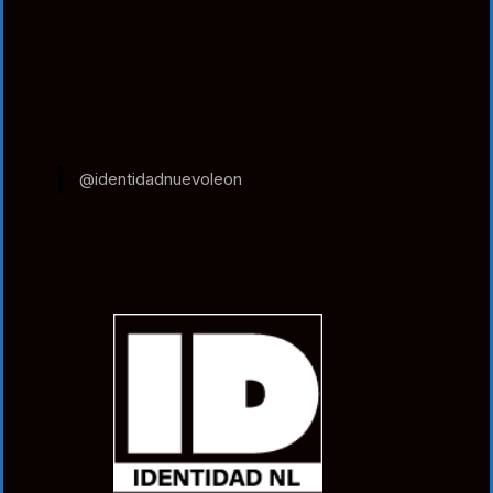
@identidadnuevoleon