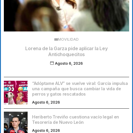
MOVILIDAD
Lorena de la Garza pide aplicar la Ley
Antichoquecitos
Agosto 6, 2026
“Adóptame ALV” se vuelve viral: García impulsa
una campaña que busca cambiar la vida de
perros y gatos rescatados
Agosto 6, 2026
Heriberto Treviño cuestiona vacío legal en
Tesorería de Nuevo León
Agosto 6, 2026