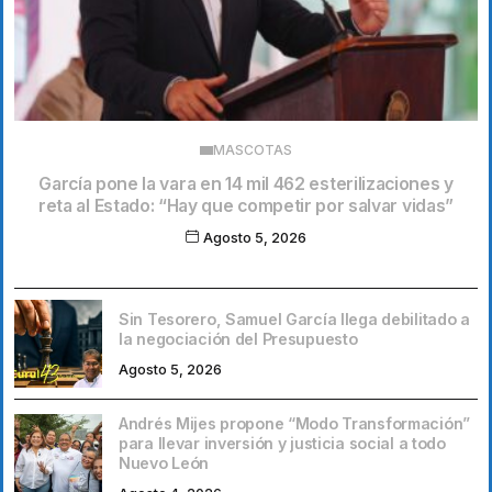
MASCOTAS
García pone la vara en 14 mil 462 esterilizaciones y
reta al Estado: “Hay que competir por salvar vidas”
Agosto 5, 2026
Sin Tesorero, Samuel García llega debilitado a
la negociación del Presupuesto
Agosto 5, 2026
Andrés Mijes propone “Modo Transformación”
para llevar inversión y justicia social a todo
Nuevo León