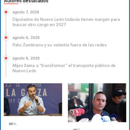
Autores destacados
agosto 7, 2026
Diputados de Nuevo León todavía tienen margen para
buscar otro cargo en 2027
agosto 6, 2026
Pato Zambrano y su valentía fuera de las redes
agosto 6, 2026
Mijes llama a “transformar” el transporte público de
Nuevo León
NL
NL