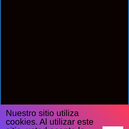
Nuestro sitio utiliza
Síguenos
cookies. Al utilizar este
Facebook
Twitter
Youtube