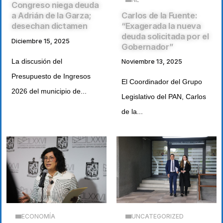
Congreso niega deuda
Carlos de la Fuente:
a Adrián de la Garza;
“Exagerada la nueva
desechan dictamen
deuda solicitada por el
Diciembre 15, 2025
Gobernador”
La discusión del
Noviembre 13, 2025
Presupuesto de Ingresos
El Coordinador del Grupo
2026 del municipio de...
Legislativo del PAN, Carlos
de la...
ECONOMÍA
UNCATEGORIZED