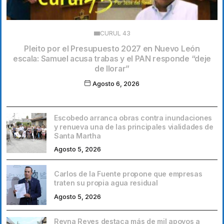
CURUL 43
Pleito por el Presupuesto 2027 en Nuevo León
escala: Samuel acusa trabas y el PAN responde “deje
de llorar”
Agosto 6, 2026
Escobedo arranca obras contra inundaciones
y renueva una de las principales vialidades de
Santa Martha
Agosto 5, 2026
Carlos de la Fuente propone que empresas
traten su propia agua residual
Agosto 5, 2026
Reyna Reyes destaca más de mil apoyos a