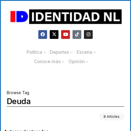
Política
Deportes
Escena
Conoce más
Opinión
Browse Tag
Deuda
8 Articles