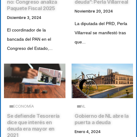
no: Congreso analiza
deuda”: Perla Villarreal
Paquete Fiscal 2025
Noviembre 20, 2024
Diciembre 3, 2024
La diputada del PRD, Perla
El coordinador de la
Villarreal se manifestó tras
bancada del PAN en el
que...
Congreso del Estado,...
ECONOMÍA
NL
Se defiende Tesorería
Gobierno de NL abre la
dice que interés en
puerta a deuda
deuda era mayor en
Enero 4, 2024
2021