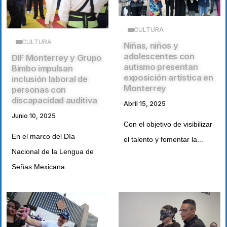
CULTURA
CULTURA
Niñas, niños y
adolescentes con
DIF Monterrey y Grupo
autismo presentan
Bimbo impulsan
exposición artística en
inclusión laboral de
Monterrey
personas con
discapacidad auditiva
Abril 15, 2025
Junio 10, 2025
Con el objetivo de visibilizar
En el marco del Día
el talento y fomentar la...
Nacional de la Lengua de
Señas Mexicana...