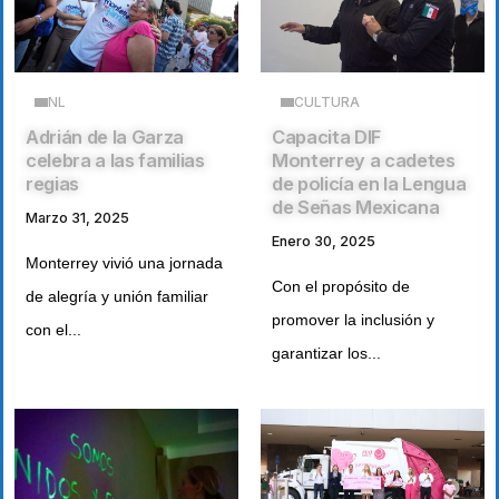
NL
CULTURA
Adrián de la Garza
Capacita DIF
celebra a las familias
Monterrey a cadetes
regias
de policía en la Lengua
de Señas Mexicana
Marzo 31, 2025
Enero 30, 2025
Monterrey vivió una jornada
Con el propósito de
de alegría y unión familiar
promover la inclusión y
con el...
garantizar los...