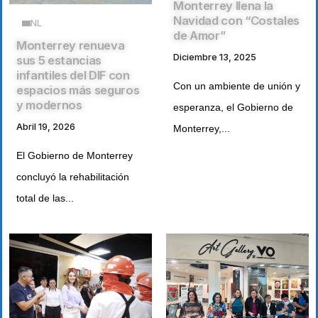
Monterrey llena la
Navidad con “Costales
NL
de Amor”
Monterrey renueva
Diciembre 13, 2025
sus 5 estancias
infantiles del DIF con
Con un ambiente de unión y
espacios más seguros
y modernos
esperanza, el Gobierno de
Abril 19, 2026
Monterrey,...
El Gobierno de Monterrey
concluyó la rehabilitación
total de las...