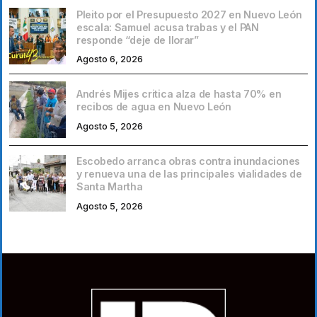
Pleito por el Presupuesto 2027 en Nuevo León
escala: Samuel acusa trabas y el PAN
responde “deje de llorar”
Agosto 6, 2026
Andrés Mijes critica alza de hasta 70% en
recibos de agua en Nuevo León
Agosto 5, 2026
Escobedo arranca obras contra inundaciones
y renueva una de las principales vialidades de
Santa Martha
Agosto 5, 2026