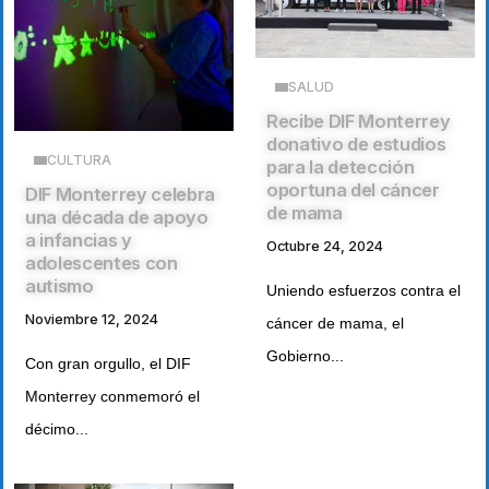
SALUD
Recibe DIF Monterrey
donativo de estudios
CULTURA
para la detección
oportuna del cáncer
DIF Monterrey celebra
de mama
una década de apoyo
a infancias y
Octubre 24, 2024
adolescentes con
autismo
Uniendo esfuerzos contra el
Noviembre 12, 2024
cáncer de mama, el
Gobierno...
Con gran orgullo, el DIF
Monterrey conmemoró el
décimo...