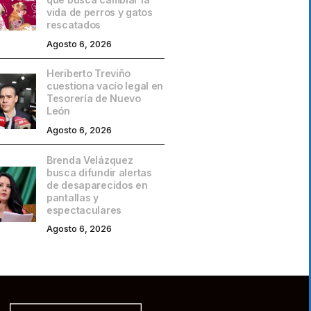
vida de perros y gatos
rescatados
Agosto 6, 2026
Heriberto Treviño
cuestiona vacío legal en
Tesorería de Nuevo
León
Agosto 6, 2026
Brenda Velázquez
busca difundir alertas
de desaparecidos en
pantallas y
espectaculares
Agosto 6, 2026