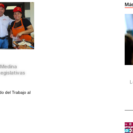
Más
 Medina
egislativas
L
do del Trabajo al