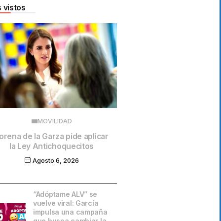
 vistos
MOVILIDAD
orena de la Garza pide aplicar
la Ley Antichoquecitos
Agosto 6, 2026
“Adóptame ALV” se
vuelve viral: García
impulsa una campaña
que busca cambiar la