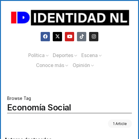
Política
Deportes
Escena
Conoce más
Opinión
Browse Tag
Economía Social
1 Article