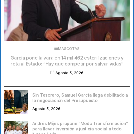
MASCOTAS
García pone la vara en 14 mil 462 esterilizaciones y
reta al Estado: “Hay que competir por salvar vidas”
Agosto 5, 2026
Sin Tesorero, Samuel García llega debilitado a
la negociación del Presupuesto
Agosto 5, 2026
Andrés Mijes propone “Modo Transformación”
para llevar inversión y justicia social a todo