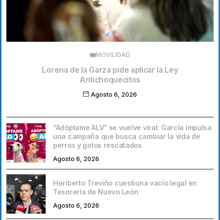
MOVILIDAD
Lorena de la Garza pide aplicar la Ley
Antichoquecitos
Agosto 6, 2026
“Adóptame ALV” se vuelve viral: García impulsa
una campaña que busca cambiar la vida de
perros y gatos rescatados
Agosto 6, 2026
Heriberto Treviño cuestiona vacío legal en
Tesorería de Nuevo León
Agosto 6, 2026