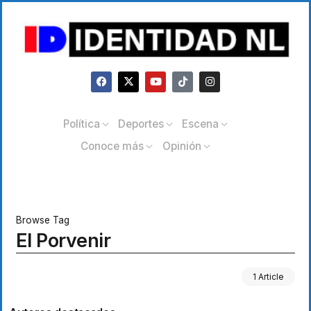
Política
Deportes
Escena
Conoce más
Opinión
Browse Tag
El Porvenir
1 Article