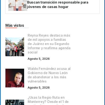
Buscan transición responsable para
jóvenes de casas hogar
Más vistos
Reyna Reyes destaca más
de mil apoyos a familias
de Juárez en su Segundo
Informe y reafirma agenda
social
Agosto 5, 2026
Waldo Fernández acusa al
Gobierno de Nuevo León
de abandonar a los más
vulnerables
Agosto 5, 2026
¿Usas la Regio Ruta en
Monterrey? Desde el 1 de