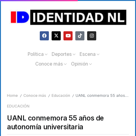
Política
Deportes
Escena
Conoce más
Opinión
Home
Conoce más
Educación
UANL conmemora 55 años de autonomía universitaria
/
/
/
EDUCACIÓN
UANL conmemora 55 años de
autonomía universitaria