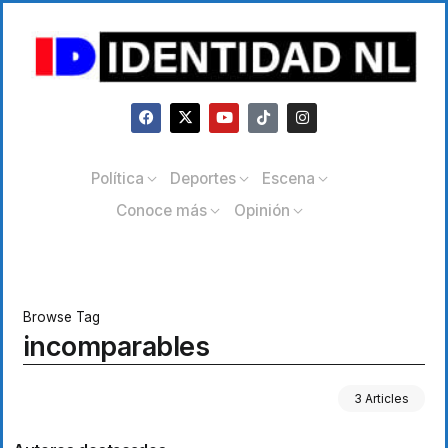
Política
Deportes
Escena
Conoce más
Opinión
Browse Tag
incomparables
3 Articles