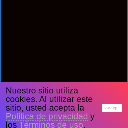
Nuestro sitio utiliza
Síguenos
cookies. Al utilizar este
Facebook
Twitter
Youtube
sitio, usted acepta la
Accept
Política de privacidad
y
Tiktok
Instagram
los
Términos de uso
.